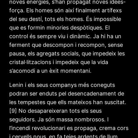
noves energies, s’han propagat noves idees-
força. Els homes són així finalment artífexs
del seu destí, tots els homes. És impossible
que es formin minories despòtiques. El
control és sempre viu i dinàmic. Ja hi ha un
ferment que descompon i recompon, sense
pausa, els agregats socials, que impedeix les
cristal·litzacions i impedeix que la vida
s’acomodi a un èxit momentani.
Lenin i els seus companys més coneguts
podran ser enduts pel desencadenament de
les tempestes que ells mateixos han suscitat.
[9] No desapareixeran tots els seus
seguidors. Ja són massa nombrosos. I
l’incendi revolucionari es propaga, crema cors
i cervells nous, en fa teies ardents de llum