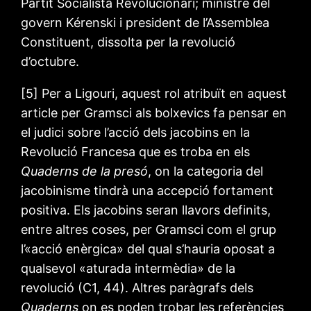
Partit Socialista Revolucionari; ministre del
govern Kérenski i president de l’Assemblea
Constituent, dissolta per la revolució
d’octubre.
[5] Per a Ligouri, aquest rol atribuït en aquest
article per Gramsci als bolxevics fa pensar en
el judici sobre l’acció dels jacobins en la
Revolució Francesa que es troba en els
Quaderns de la presó
, on la categoria del
jacobinisme tindrà una accepció fortament
positiva. Els jacobins seran llavors definits,
entre altres coses, per Gramsci com el grup
l’«acció enèrgica» del qual s’hauria oposat a
qualsevol «aturada intermèdia» de la
revolució (C1, 44). Altres paràgrafs dels
Quaderns
on es poden trobar les referències