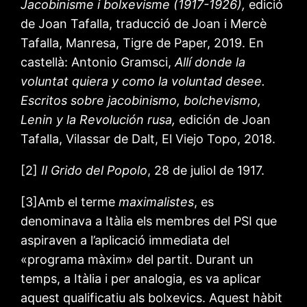
Jacobinisme i bolxevisme (1917-1926),
edició
de Joan Tafalla, traducció de Joan i Mercè
Tafalla, Manresa, Tigre de Paper, 2019. En
castellà: Antonio Gramsci,
Allí donde la
voluntat quiera y como la voluntad desee.
Escritos sobre jacobinismo, bolchevismo,
Lenin y la Revolución rusa,
edición de Joan
Tafalla, Vilassar de Dalt, El Viejo Topo, 2018.
[2]
Il
Grido del Popolo
, 28 de juliol de 1917.
[3]Amb el terme
maximalistes
, es
denominava a Itàlia els membres del PSI que
aspiraven a l’aplicació immediata del
«programa màxim» del partit. Durant un
temps, a Itàlia i per analogia, es va aplicar
aquest qualificatiu als bolxevics. Aquest hàbit