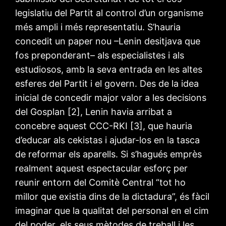
legislatiu del Partit al control d’un organisme
més ampli i més representatiu. S’hauria
concedit un paper nou –Lenin desitjava que
fos preponderant– als especialistes i als
estudiosos, amb la seva entrada en les altes
esferes del Partit i el govern. Des de la idea
inicial de concedir major valor a les decisions
del Gosplan [2], Lenin havia arribat a
concebre aquest CCC-RKI [3], que hauria
d’educar als cekistas i ajudar-los en la tasca
de reformar els aparells. Si s’hagués emprès
realment aquest espectacular esforç per
reunir entorn del Comitè Central “tot ho
millor que existia dins de la dictadura”, és fàcil
imaginar que la qualitat del personal en el cim
del poder, els seus mètodes de treball i les